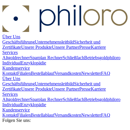
Über Uns
Geschäftsführung
Unternehmensleitbild
Sicherheit und
Zertifikate
Unsere Produkte
Unsere Partner
Presse
Karriere
Services
Altgoldrechner
Sparplan Rechner
Schließfach
Betriebsgold
philoro
Individual
Enzyklopädie
Kundenservice
Kontakt
Filialen
Bestellablauf
Versandkosten
Newsletter
FAQ
Über Uns
Geschäftsführung
Unternehmensleitbild
Sicherheit und
Zertifikate
Unsere Produkte
Unsere Partner
Presse
Karriere
Services
Altgoldrechner
Sparplan Rechner
Schließfach
Betriebsgold
philoro
Individual
Enzyklopädie
Kundenservice
Kontakt
Filialen
Bestellablauf
Versandkosten
Newsletter
FAQ
Folgen Sie uns: