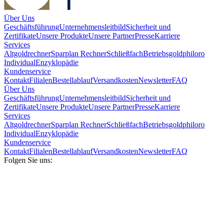
Über Uns
Geschäftsführung
Unternehmensleitbild
Sicherheit und
Zertifikate
Unsere Produkte
Unsere Partner
Presse
Karriere
Services
Altgoldrechner
Sparplan Rechner
Schließfach
Betriebsgold
philoro
Individual
Enzyklopädie
Kundenservice
Kontakt
Filialen
Bestellablauf
Versandkosten
Newsletter
FAQ
Über Uns
Geschäftsführung
Unternehmensleitbild
Sicherheit und
Zertifikate
Unsere Produkte
Unsere Partner
Presse
Karriere
Services
Altgoldrechner
Sparplan Rechner
Schließfach
Betriebsgold
philoro
Individual
Enzyklopädie
Kundenservice
Kontakt
Filialen
Bestellablauf
Versandkosten
Newsletter
FAQ
Folgen Sie uns: