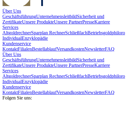
Über Uns
Geschäftsführung
Unternehmensleitbild
Sicherheit und
Zertifikate
Unsere Produkte
Unsere Partner
Presse
Karriere
Services
Altgoldrechner
Sparplan Rechner
Schließfach
Betriebsgold
philoro
Individual
Enzyklopädie
Kundenservice
Kontakt
Filialen
Bestellablauf
Versandkosten
Newsletter
FAQ
Über Uns
Geschäftsführung
Unternehmensleitbild
Sicherheit und
Zertifikate
Unsere Produkte
Unsere Partner
Presse
Karriere
Services
Altgoldrechner
Sparplan Rechner
Schließfach
Betriebsgold
philoro
Individual
Enzyklopädie
Kundenservice
Kontakt
Filialen
Bestellablauf
Versandkosten
Newsletter
FAQ
Folgen Sie uns: