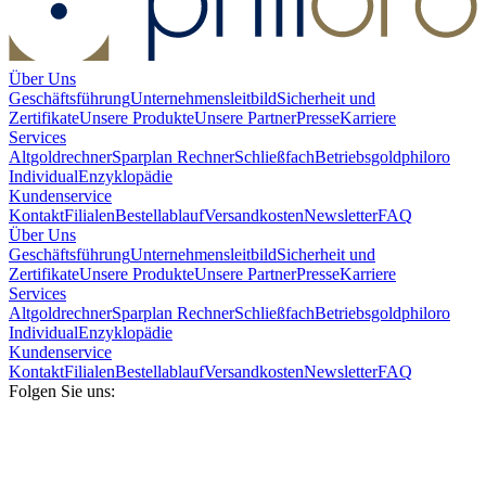
Über Uns
Geschäftsführung
Unternehmensleitbild
Sicherheit und
Zertifikate
Unsere Produkte
Unsere Partner
Presse
Karriere
Services
Altgoldrechner
Sparplan Rechner
Schließfach
Betriebsgold
philoro
Individual
Enzyklopädie
Kundenservice
Kontakt
Filialen
Bestellablauf
Versandkosten
Newsletter
FAQ
Über Uns
Geschäftsführung
Unternehmensleitbild
Sicherheit und
Zertifikate
Unsere Produkte
Unsere Partner
Presse
Karriere
Services
Altgoldrechner
Sparplan Rechner
Schließfach
Betriebsgold
philoro
Individual
Enzyklopädie
Kundenservice
Kontakt
Filialen
Bestellablauf
Versandkosten
Newsletter
FAQ
Folgen Sie uns: