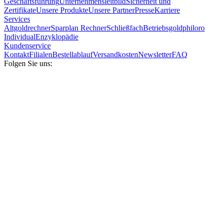
Geschäftsführung
Unternehmensleitbild
Sicherheit und
Zertifikate
Unsere Produkte
Unsere Partner
Presse
Karriere
Services
Altgoldrechner
Sparplan Rechner
Schließfach
Betriebsgold
philoro
Individual
Enzyklopädie
Kundenservice
Kontakt
Filialen
Bestellablauf
Versandkosten
Newsletter
FAQ
Folgen Sie uns: