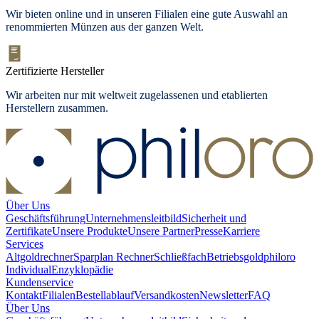
Wir bieten
online und in unseren Filialen
eine gute Auswahl an
renommierten Münzen aus der ganzen Welt.
Zertifizierte Hersteller
Wir arbeiten nur mit weltweit zugelassenen und etablierten
Herstellern zusammen.
Über Uns
Geschäftsführung
Unternehmensleitbild
Sicherheit und
Zertifikate
Unsere Produkte
Unsere Partner
Presse
Karriere
Services
Altgoldrechner
Sparplan Rechner
Schließfach
Betriebsgold
philoro
Individual
Enzyklopädie
Kundenservice
Kontakt
Filialen
Bestellablauf
Versandkosten
Newsletter
FAQ
Über Uns