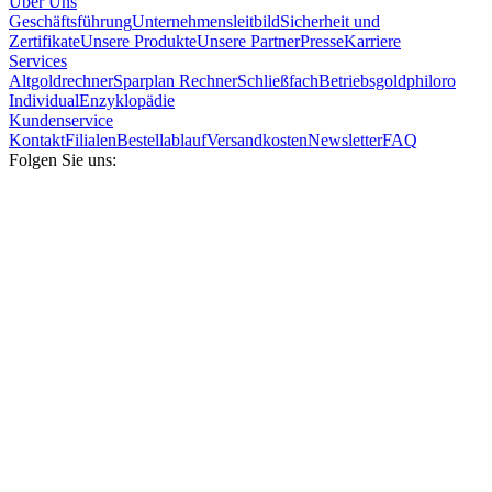
Über Uns
Geschäftsführung
Unternehmensleitbild
Sicherheit und
Zertifikate
Unsere Produkte
Unsere Partner
Presse
Karriere
Services
Altgoldrechner
Sparplan Rechner
Schließfach
Betriebsgold
philoro
Individual
Enzyklopädie
Kundenservice
Kontakt
Filialen
Bestellablauf
Versandkosten
Newsletter
FAQ
Folgen Sie uns: