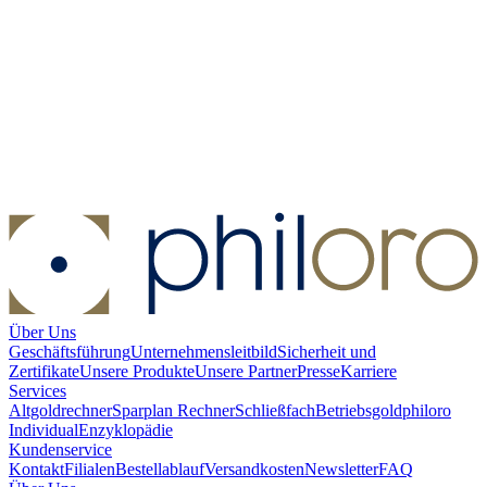
Münzbox - 12x 1 oz Gold/Platin Lunar III Serie Perth
Mint
Münzbox - 12x 1 oz Gold/Platin Lunar III Serie Perth Mint
Kaufen:
49,00 €
Kaufen
Über Uns
Geschäftsführung
Unternehmensleitbild
Sicherheit und
Zertifikate
Unsere Produkte
Unsere Partner
Presse
Karriere
Services
Altgoldrechner
Sparplan Rechner
Schließfach
Betriebsgold
philoro
Individual
Enzyklopädie
Kundenservice
Kontakt
Filialen
Bestellablauf
Versandkosten
Newsletter
FAQ