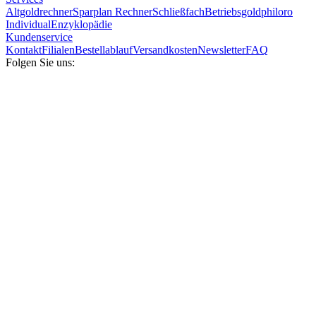
Altgoldrechner
Sparplan Rechner
Schließfach
Betriebsgold
philoro
Individual
Enzyklopädie
Kundenservice
Kontakt
Filialen
Bestellablauf
Versandkosten
Newsletter
FAQ
Folgen Sie uns: