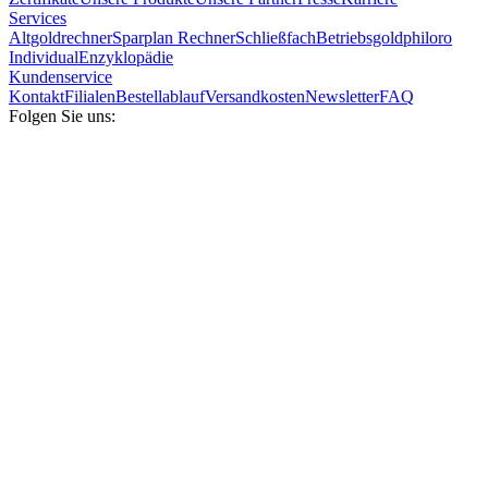
Services
Altgoldrechner
Sparplan Rechner
Schließfach
Betriebsgold
philoro
Individual
Enzyklopädie
Kundenservice
Kontakt
Filialen
Bestellablauf
Versandkosten
Newsletter
FAQ
Folgen Sie uns: