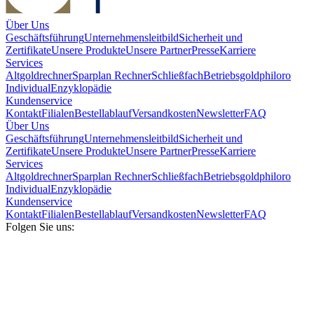
Über Uns
Geschäftsführung
Unternehmensleitbild
Sicherheit und
Zertifikate
Unsere Produkte
Unsere Partner
Presse
Karriere
Services
Altgoldrechner
Sparplan Rechner
Schließfach
Betriebsgold
philoro
Individual
Enzyklopädie
Kundenservice
Kontakt
Filialen
Bestellablauf
Versandkosten
Newsletter
FAQ
Über Uns
Geschäftsführung
Unternehmensleitbild
Sicherheit und
Zertifikate
Unsere Produkte
Unsere Partner
Presse
Karriere
Services
Altgoldrechner
Sparplan Rechner
Schließfach
Betriebsgold
philoro
Individual
Enzyklopädie
Kundenservice
Kontakt
Filialen
Bestellablauf
Versandkosten
Newsletter
FAQ
Folgen Sie uns: