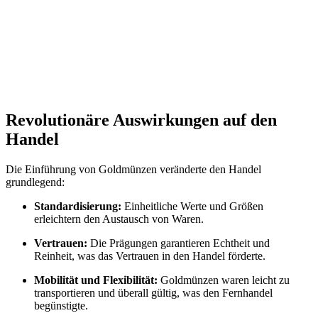
Silber Gleaming Maple Leaf 1/2 oz RP - 2025
Silber Gleaming
G
Maple Leaf 1/2 oz RP - 2025
2
Verkaufen:
V
55,00 €
1
Verkaufen
Revolutionäre Auswirkungen auf den
Handel
Die Einführung von Goldmünzen veränderte den Handel
grundlegend:
Standardisierung:
Einheitliche Werte und Größen
erleichtern den Austausch von Waren.
Vertrauen:
Die Prägungen garantieren Echtheit und
Reinheit, was das Vertrauen in den Handel förderte.
Mobilität und Flexibilität:
Goldmünzen waren leicht zu
transportieren und überall gültig, was den Fernhandel
begünstigte.