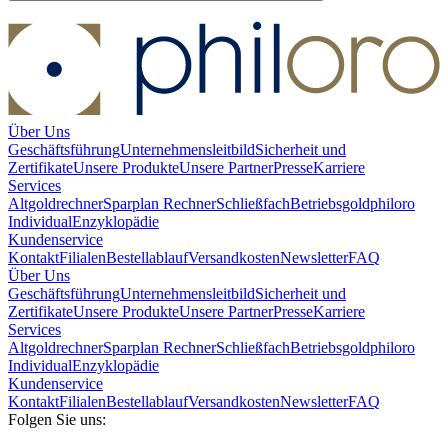
Über Uns
Geschäftsführung
Unternehmensleitbild
Sicherheit und
Zertifikate
Unsere Produkte
Unsere Partner
Presse
Karriere
Services
Altgoldrechner
Sparplan Rechner
Schließfach
Betriebsgold
philoro
Individual
Enzyklopädie
Kundenservice
Kontakt
Filialen
Bestellablauf
Versandkosten
Newsletter
FAQ
Über Uns
Geschäftsführung
Unternehmensleitbild
Sicherheit und
Zertifikate
Unsere Produkte
Unsere Partner
Presse
Karriere
Services
Altgoldrechner
Sparplan Rechner
Schließfach
Betriebsgold
philoro
Individual
Enzyklopädie
Kundenservice
Kontakt
Filialen
Bestellablauf
Versandkosten
Newsletter
FAQ
Folgen Sie uns: