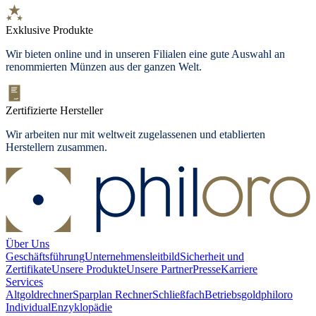
Exklusive Produkte
Wir bieten
online und in unseren Filialen
eine gute Auswahl an
renommierten Münzen aus der ganzen Welt.
Zertifizierte Hersteller
Wir arbeiten nur mit weltweit zugelassenen und etablierten
Herstellern zusammen.
Über Uns
Geschäftsführung
Unternehmensleitbild
Sicherheit und
Zertifikate
Unsere Produkte
Unsere Partner
Presse
Karriere
Services
Altgoldrechner
Sparplan Rechner
Schließfach
Betriebsgold
philoro
Individual
Enzyklopädie