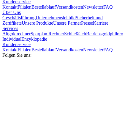
Kundenservice
Kontakt
Filialen
Bestellablauf
Versandkosten
Newsletter
FAQ
Über Uns
Geschäftsführung
Unternehmensleitbild
Sicherheit und
Zertifikate
Unsere Produkte
Unsere Partner
Presse
Karriere
Services
Altgoldrechner
Sparplan Rechner
Schließfach
Betriebsgold
philoro
Individual
Enzyklopädie
Kundenservice
Kontakt
Filialen
Bestellablauf
Versandkosten
Newsletter
FAQ
Folgen Sie uns: