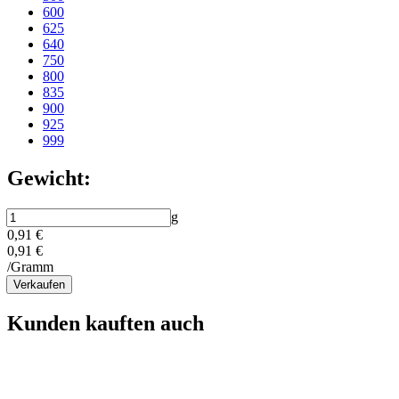
600
625
640
750
800
835
900
925
999
Gewicht:
g
0,91 €
0,91 €
/Gramm
Verkaufen
Kunden kauften auch