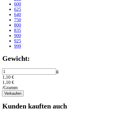
600
625
640
750
800
835
900
925
999
Gewicht:
g
1,10 €
1,10 €
/Gramm
Verkaufen
Kunden kauften auch