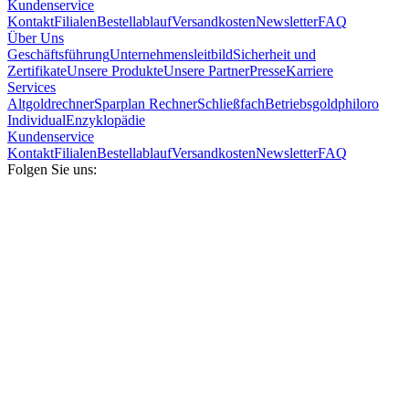
Kundenservice
Kontakt
Filialen
Bestellablauf
Versandkosten
Newsletter
FAQ
Über Uns
Geschäftsführung
Unternehmensleitbild
Sicherheit und
Zertifikate
Unsere Produkte
Unsere Partner
Presse
Karriere
Services
Altgoldrechner
Sparplan Rechner
Schließfach
Betriebsgold
philoro
Individual
Enzyklopädie
Kundenservice
Kontakt
Filialen
Bestellablauf
Versandkosten
Newsletter
FAQ
Folgen Sie uns: