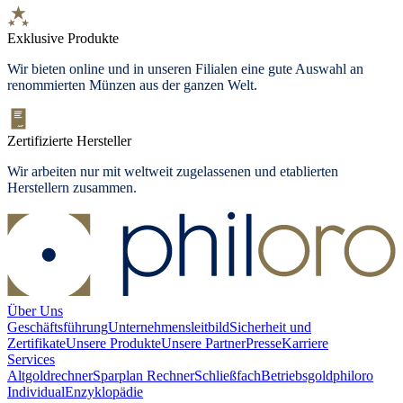
Exklusive Produkte
Wir bieten
online und in unseren Filialen
eine gute Auswahl an
renommierten Münzen aus der ganzen Welt.
Zertifizierte Hersteller
Wir arbeiten nur mit weltweit zugelassenen und etablierten
Herstellern zusammen.
Über Uns
Geschäftsführung
Unternehmensleitbild
Sicherheit und
Zertifikate
Unsere Produkte
Unsere Partner
Presse
Karriere
Services
Altgoldrechner
Sparplan Rechner
Schließfach
Betriebsgold
philoro
Individual
Enzyklopädie