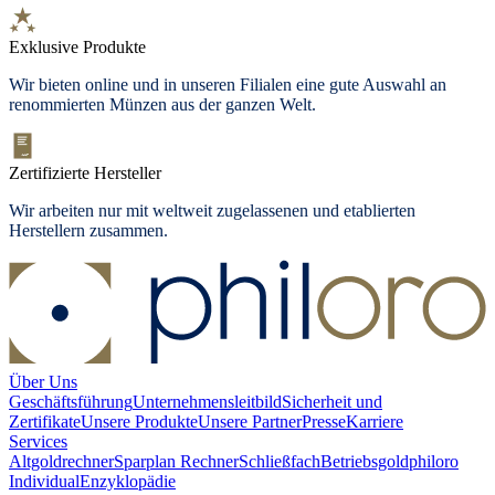
Exklusive Produkte
Wir bieten
online und in unseren Filialen
eine gute Auswahl an
renommierten Münzen aus der ganzen Welt.
Zertifizierte Hersteller
Wir arbeiten nur mit weltweit zugelassenen und etablierten
Herstellern zusammen.
Über Uns
Geschäftsführung
Unternehmensleitbild
Sicherheit und
Zertifikate
Unsere Produkte
Unsere Partner
Presse
Karriere
Services
Altgoldrechner
Sparplan Rechner
Schließfach
Betriebsgold
philoro
Individual
Enzyklopädie