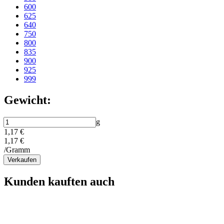
600
625
640
750
800
835
900
925
999
Gewicht:
g
1,17 €
1,17 €
/Gramm
Verkaufen
Kunden kauften auch