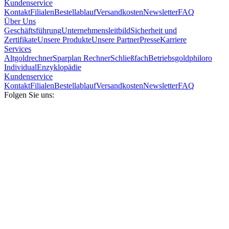
Kundenservice
Kontakt
Filialen
Bestellablauf
Versandkosten
Newsletter
FAQ
Über Uns
Geschäftsführung
Unternehmensleitbild
Sicherheit und
Zertifikate
Unsere Produkte
Unsere Partner
Presse
Karriere
Services
Altgoldrechner
Sparplan Rechner
Schließfach
Betriebsgold
philoro
Individual
Enzyklopädie
Kundenservice
Kontakt
Filialen
Bestellablauf
Versandkosten
Newsletter
FAQ
Folgen Sie uns: