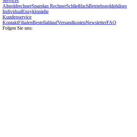
Services
Altgoldrechner
Sparplan Rechner
Schließfach
Betriebsgold
philoro
Individual
Enzyklopädie
Kundenservice
Kontakt
Filialen
Bestellablauf
Versandkosten
Newsletter
FAQ
Folgen Sie uns: