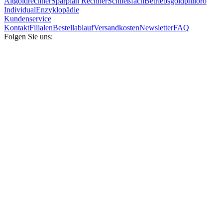
Altgoldrechner
Sparplan Rechner
Schließfach
Betriebsgold
philoro
Individual
Enzyklopädie
Kundenservice
Kontakt
Filialen
Bestellablauf
Versandkosten
Newsletter
FAQ
Folgen Sie uns: