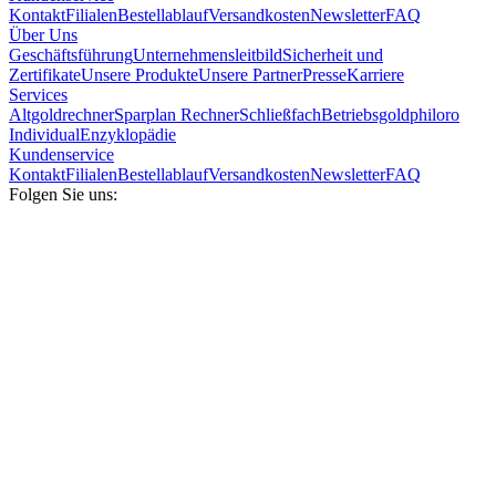
Kontakt
Filialen
Bestellablauf
Versandkosten
Newsletter
FAQ
Über Uns
Geschäftsführung
Unternehmensleitbild
Sicherheit und
Zertifikate
Unsere Produkte
Unsere Partner
Presse
Karriere
Services
Altgoldrechner
Sparplan Rechner
Schließfach
Betriebsgold
philoro
Individual
Enzyklopädie
Kundenservice
Kontakt
Filialen
Bestellablauf
Versandkosten
Newsletter
FAQ
Folgen Sie uns: