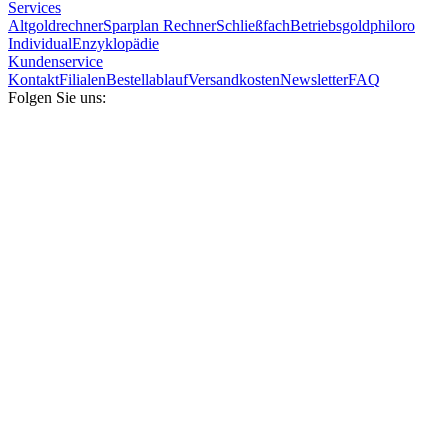
Services
Altgoldrechner
Sparplan Rechner
Schließfach
Betriebsgold
philoro
Individual
Enzyklopädie
Kundenservice
Kontakt
Filialen
Bestellablauf
Versandkosten
Newsletter
FAQ
Folgen Sie uns: