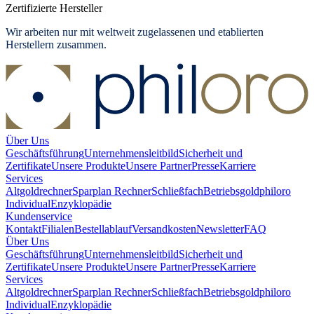
Zertifizierte Hersteller
Wir arbeiten nur mit weltweit zugelassenen und etablierten
Herstellern zusammen.
Über Uns
Geschäftsführung
Unternehmensleitbild
Sicherheit und
Zertifikate
Unsere Produkte
Unsere Partner
Presse
Karriere
Services
Altgoldrechner
Sparplan Rechner
Schließfach
Betriebsgold
philoro
Individual
Enzyklopädie
Kundenservice
Kontakt
Filialen
Bestellablauf
Versandkosten
Newsletter
FAQ
Über Uns
Geschäftsführung
Unternehmensleitbild
Sicherheit und
Zertifikate
Unsere Produkte
Unsere Partner
Presse
Karriere
Services
Altgoldrechner
Sparplan Rechner
Schließfach
Betriebsgold
philoro
Individual
Enzyklopädie