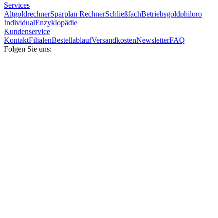
Services
Altgoldrechner
Sparplan Rechner
Schließfach
Betriebsgold
philoro
Individual
Enzyklopädie
Kundenservice
Kontakt
Filialen
Bestellablauf
Versandkosten
Newsletter
FAQ
Folgen Sie uns: