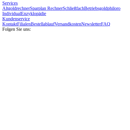
Services
Altgoldrechner
Sparplan Rechner
Schließfach
Betriebsgold
philoro
Individual
Enzyklopädie
Kundenservice
Kontakt
Filialen
Bestellablauf
Versandkosten
Newsletter
FAQ
Folgen Sie uns: