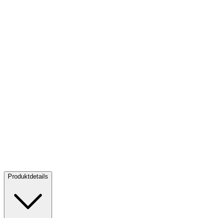
Gold Medizin - Klimt - 10 g PP
Gold Medizin - Klimt - 10 g PP
Verkaufen:
1.214,00 €
Verkaufen
Produktdetails