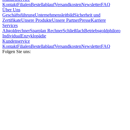
Kontakt
Filialen
Bestellablauf
Versandkosten
Newsletter
FAQ
Über Uns
Geschäftsführung
Unternehmensleitbild
Sicherheit und
Zertifikate
Unsere Produkte
Unsere Partner
Presse
Karriere
Services
Altgoldrechner
Sparplan Rechner
Schließfach
Betriebsgold
philoro
Individual
Enzyklopädie
Kundenservice
Kontakt
Filialen
Bestellablauf
Versandkosten
Newsletter
FAQ
Folgen Sie uns: