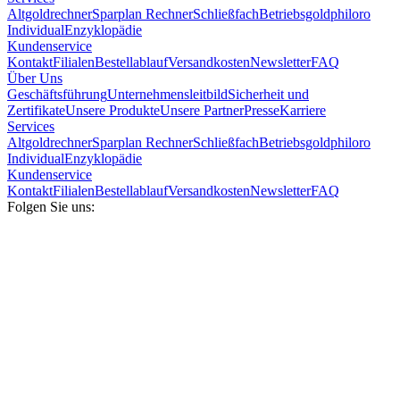
Altgoldrechner
Sparplan Rechner
Schließfach
Betriebsgold
philoro
Individual
Enzyklopädie
Kundenservice
Kontakt
Filialen
Bestellablauf
Versandkosten
Newsletter
FAQ
Über Uns
Geschäftsführung
Unternehmensleitbild
Sicherheit und
Zertifikate
Unsere Produkte
Unsere Partner
Presse
Karriere
Services
Altgoldrechner
Sparplan Rechner
Schließfach
Betriebsgold
philoro
Individual
Enzyklopädie
Kundenservice
Kontakt
Filialen
Bestellablauf
Versandkosten
Newsletter
FAQ
Folgen Sie uns: