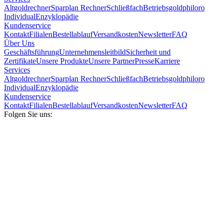
Altgoldrechner
Sparplan Rechner
Schließfach
Betriebsgold
philoro
Individual
Enzyklopädie
Kundenservice
Kontakt
Filialen
Bestellablauf
Versandkosten
Newsletter
FAQ
Über Uns
Geschäftsführung
Unternehmensleitbild
Sicherheit und
Zertifikate
Unsere Produkte
Unsere Partner
Presse
Karriere
Services
Altgoldrechner
Sparplan Rechner
Schließfach
Betriebsgold
philoro
Individual
Enzyklopädie
Kundenservice
Kontakt
Filialen
Bestellablauf
Versandkosten
Newsletter
FAQ
Folgen Sie uns: