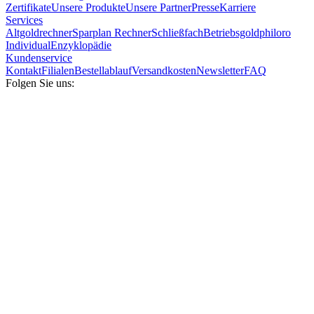
Zertifikate
Unsere Produkte
Unsere Partner
Presse
Karriere
Services
Altgoldrechner
Sparplan Rechner
Schließfach
Betriebsgold
philoro
Individual
Enzyklopädie
Kundenservice
Kontakt
Filialen
Bestellablauf
Versandkosten
Newsletter
FAQ
Folgen Sie uns: