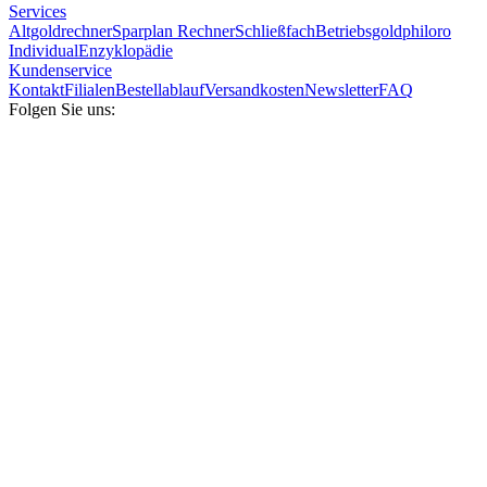
Services
Altgoldrechner
Sparplan Rechner
Schließfach
Betriebsgold
philoro
Individual
Enzyklopädie
Kundenservice
Kontakt
Filialen
Bestellablauf
Versandkosten
Newsletter
FAQ
Folgen Sie uns: