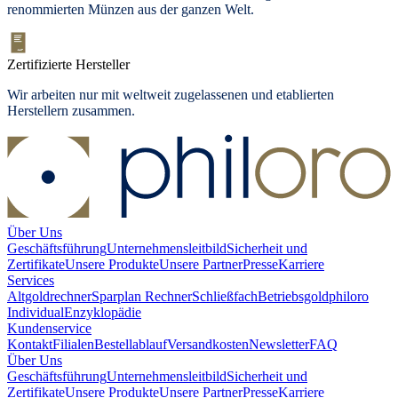
renommierten Münzen aus der ganzen Welt.
Zertifizierte Hersteller
Wir arbeiten nur mit weltweit zugelassenen und etablierten
Herstellern zusammen.
Über Uns
Geschäftsführung
Unternehmensleitbild
Sicherheit und
Zertifikate
Unsere Produkte
Unsere Partner
Presse
Karriere
Services
Altgoldrechner
Sparplan Rechner
Schließfach
Betriebsgold
philoro
Individual
Enzyklopädie
Kundenservice
Kontakt
Filialen
Bestellablauf
Versandkosten
Newsletter
FAQ
Über Uns
Geschäftsführung
Unternehmensleitbild
Sicherheit und
Zertifikate
Unsere Produkte
Unsere Partner
Presse
Karriere