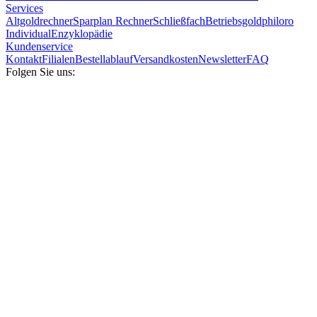
Services
Altgoldrechner
Sparplan Rechner
Schließfach
Betriebsgold
philoro
Individual
Enzyklopädie
Kundenservice
Kontakt
Filialen
Bestellablauf
Versandkosten
Newsletter
FAQ
Folgen Sie uns: