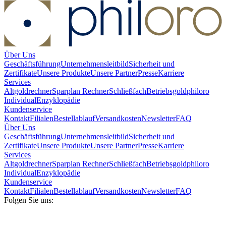
Über Uns
Geschäftsführung
Unternehmensleitbild
Sicherheit und
Zertifikate
Unsere Produkte
Unsere Partner
Presse
Karriere
Services
Altgoldrechner
Sparplan Rechner
Schließfach
Betriebsgold
philoro
Individual
Enzyklopädie
Kundenservice
Kontakt
Filialen
Bestellablauf
Versandkosten
Newsletter
FAQ
Über Uns
Geschäftsführung
Unternehmensleitbild
Sicherheit und
Zertifikate
Unsere Produkte
Unsere Partner
Presse
Karriere
Services
Altgoldrechner
Sparplan Rechner
Schließfach
Betriebsgold
philoro
Individual
Enzyklopädie
Kundenservice
Kontakt
Filialen
Bestellablauf
Versandkosten
Newsletter
FAQ
Folgen Sie uns: