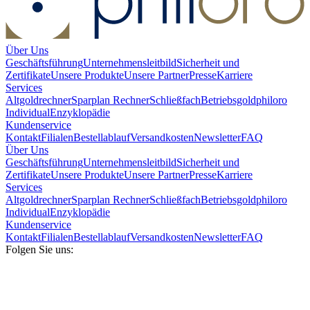
Über Uns
Geschäftsführung
Unternehmensleitbild
Sicherheit und
Zertifikate
Unsere Produkte
Unsere Partner
Presse
Karriere
Services
Altgoldrechner
Sparplan Rechner
Schließfach
Betriebsgold
philoro
Individual
Enzyklopädie
Kundenservice
Kontakt
Filialen
Bestellablauf
Versandkosten
Newsletter
FAQ
Über Uns
Geschäftsführung
Unternehmensleitbild
Sicherheit und
Zertifikate
Unsere Produkte
Unsere Partner
Presse
Karriere
Services
Altgoldrechner
Sparplan Rechner
Schließfach
Betriebsgold
philoro
Individual
Enzyklopädie
Kundenservice
Kontakt
Filialen
Bestellablauf
Versandkosten
Newsletter
FAQ
Folgen Sie uns: