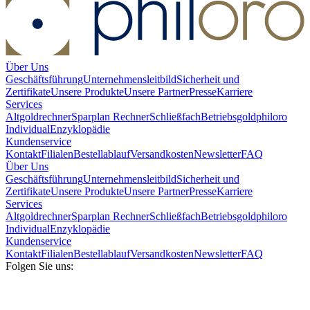
Über Uns
Geschäftsführung
Unternehmensleitbild
Sicherheit und
Zertifikate
Unsere Produkte
Unsere Partner
Presse
Karriere
Services
Altgoldrechner
Sparplan Rechner
Schließfach
Betriebsgold
philoro
Individual
Enzyklopädie
Kundenservice
Kontakt
Filialen
Bestellablauf
Versandkosten
Newsletter
FAQ
Über Uns
Geschäftsführung
Unternehmensleitbild
Sicherheit und
Zertifikate
Unsere Produkte
Unsere Partner
Presse
Karriere
Services
Altgoldrechner
Sparplan Rechner
Schließfach
Betriebsgold
philoro
Individual
Enzyklopädie
Kundenservice
Kontakt
Filialen
Bestellablauf
Versandkosten
Newsletter
FAQ
Folgen Sie uns: