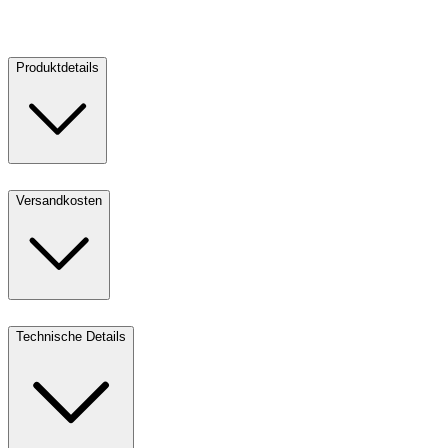
18.681,00 €
3
Verkaufen
Produktdetails
Versandkosten
Technische Details