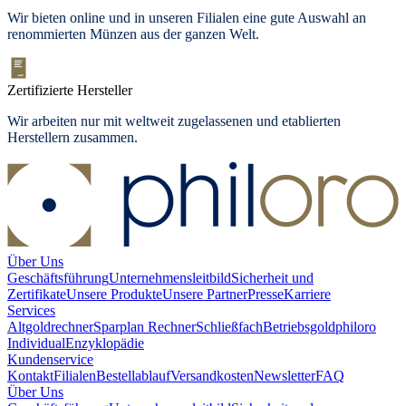
Wir bieten
online und in unseren Filialen
eine gute Auswahl an
renommierten Münzen aus der ganzen Welt.
Zertifizierte Hersteller
Wir arbeiten nur mit weltweit zugelassenen und etablierten
Herstellern zusammen.
Über Uns
Geschäftsführung
Unternehmensleitbild
Sicherheit und
Zertifikate
Unsere Produkte
Unsere Partner
Presse
Karriere
Services
Altgoldrechner
Sparplan Rechner
Schließfach
Betriebsgold
philoro
Individual
Enzyklopädie
Kundenservice
Kontakt
Filialen
Bestellablauf
Versandkosten
Newsletter
FAQ
Über Uns