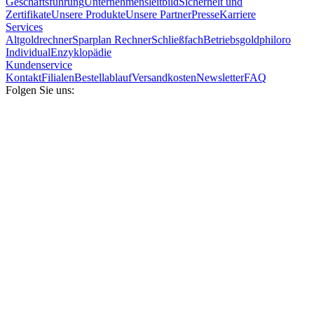
Geschäftsführung
Unternehmensleitbild
Sicherheit und
Zertifikate
Unsere Produkte
Unsere Partner
Presse
Karriere
Services
Altgoldrechner
Sparplan Rechner
Schließfach
Betriebsgold
philoro
Individual
Enzyklopädie
Kundenservice
Kontakt
Filialen
Bestellablauf
Versandkosten
Newsletter
FAQ
Folgen Sie uns: