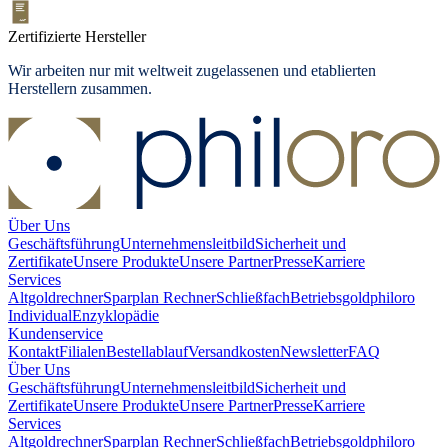
Zertifizierte Hersteller
Wir arbeiten nur mit weltweit zugelassenen und etablierten
Herstellern zusammen.
Über Uns
Geschäftsführung
Unternehmensleitbild
Sicherheit und
Zertifikate
Unsere Produkte
Unsere Partner
Presse
Karriere
Services
Altgoldrechner
Sparplan Rechner
Schließfach
Betriebsgold
philoro
Individual
Enzyklopädie
Kundenservice
Kontakt
Filialen
Bestellablauf
Versandkosten
Newsletter
FAQ
Über Uns
Geschäftsführung
Unternehmensleitbild
Sicherheit und
Zertifikate
Unsere Produkte
Unsere Partner
Presse
Karriere
Services
Altgoldrechner
Sparplan Rechner
Schließfach
Betriebsgold
philoro