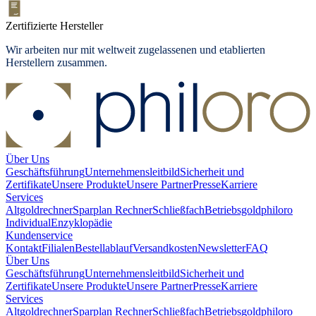
Zertifizierte Hersteller
Wir arbeiten nur mit weltweit zugelassenen und etablierten
Herstellern zusammen.
Über Uns
Geschäftsführung
Unternehmensleitbild
Sicherheit und
Zertifikate
Unsere Produkte
Unsere Partner
Presse
Karriere
Services
Altgoldrechner
Sparplan Rechner
Schließfach
Betriebsgold
philoro
Individual
Enzyklopädie
Kundenservice
Kontakt
Filialen
Bestellablauf
Versandkosten
Newsletter
FAQ
Über Uns
Geschäftsführung
Unternehmensleitbild
Sicherheit und
Zertifikate
Unsere Produkte
Unsere Partner
Presse
Karriere
Services
Altgoldrechner
Sparplan Rechner
Schließfach
Betriebsgold
philoro