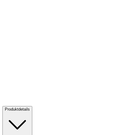
Goldbarren 1 oz - The Queen's Beasts
Goldbarren 1 oz - The
Queen's Beasts
Verkaufen:
3.775,00 €
Verkaufen
Produktdetails