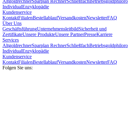
Altgoldrechner
Sparplan Rechner
Schließfach
Betriebsgold
philoro
Individual
Enzyklopädie
Kundenservice
Kontakt
Filialen
Bestellablauf
Versandkosten
Newsletter
FAQ
Über Uns
Geschäftsführung
Unternehmensleitbild
Sicherheit und
Zertifikate
Unsere Produkte
Unsere Partner
Presse
Karriere
Services
Altgoldrechner
Sparplan Rechner
Schließfach
Betriebsgold
philoro
Individual
Enzyklopädie
Kundenservice
Kontakt
Filialen
Bestellablauf
Versandkosten
Newsletter
FAQ
Folgen Sie uns: