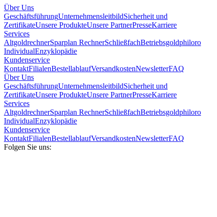
Über Uns
Geschäftsführung
Unternehmensleitbild
Sicherheit und
Zertifikate
Unsere Produkte
Unsere Partner
Presse
Karriere
Services
Altgoldrechner
Sparplan Rechner
Schließfach
Betriebsgold
philoro
Individual
Enzyklopädie
Kundenservice
Kontakt
Filialen
Bestellablauf
Versandkosten
Newsletter
FAQ
Über Uns
Geschäftsführung
Unternehmensleitbild
Sicherheit und
Zertifikate
Unsere Produkte
Unsere Partner
Presse
Karriere
Services
Altgoldrechner
Sparplan Rechner
Schließfach
Betriebsgold
philoro
Individual
Enzyklopädie
Kundenservice
Kontakt
Filialen
Bestellablauf
Versandkosten
Newsletter
FAQ
Folgen Sie uns: