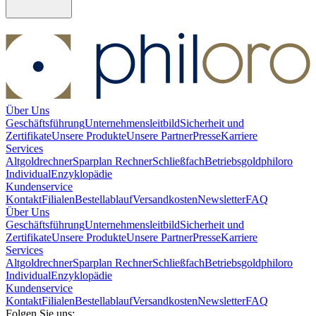
Über Uns
Geschäftsführung
Unternehmensleitbild
Sicherheit und
Zertifikate
Unsere Produkte
Unsere Partner
Presse
Karriere
Services
Altgoldrechner
Sparplan Rechner
Schließfach
Betriebsgold
philoro
Individual
Enzyklopädie
Kundenservice
Kontakt
Filialen
Bestellablauf
Versandkosten
Newsletter
FAQ
Über Uns
Geschäftsführung
Unternehmensleitbild
Sicherheit und
Zertifikate
Unsere Produkte
Unsere Partner
Presse
Karriere
Services
Altgoldrechner
Sparplan Rechner
Schließfach
Betriebsgold
philoro
Individual
Enzyklopädie
Kundenservice
Kontakt
Filialen
Bestellablauf
Versandkosten
Newsletter
FAQ
Folgen Sie uns: