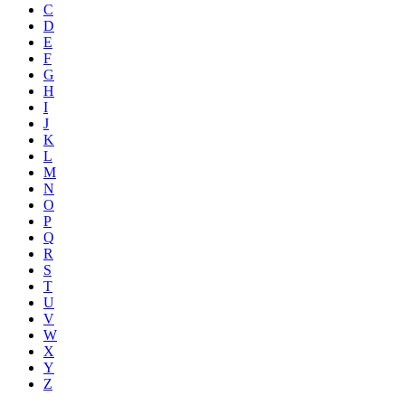
C
D
E
F
G
H
I
J
K
L
M
N
O
P
Q
R
S
T
U
V
W
X
Y
Z