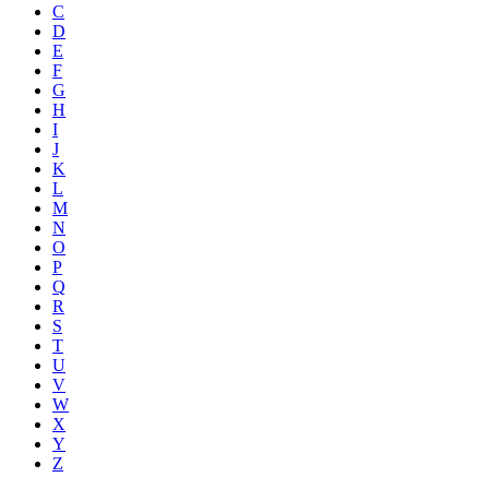
C
D
E
F
G
H
I
J
K
L
M
N
O
P
Q
R
S
T
U
V
W
X
Y
Z