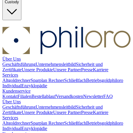
Custody
Über Uns
Geschäftsführung
Unternehmensleitbild
Sicherheit und
Zertifikate
Unsere Produkte
Unsere Partner
Presse
Karriere
Services
Altgoldrechner
Sparplan Rechner
Schließfach
Betriebsgold
philoro
Individual
Enzyklopädie
Kundenservice
Kontakt
Filialen
Bestellablauf
Versandkosten
Newsletter
FAQ
Über Uns
Geschäftsführung
Unternehmensleitbild
Sicherheit und
Zertifikate
Unsere Produkte
Unsere Partner
Presse
Karriere
Services
Altgoldrechner
Sparplan Rechner
Schließfach
Betriebsgold
philoro
Individual
Enzyklopädie